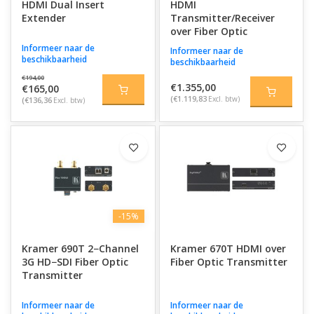
HDMI Dual Insert
HDMI
Extender
Transmitter/Receiver
over Fiber Optic
Informeer naar de
Informeer naar de
beschikbaarheid
beschikbaarheid
€194,00
€1.355,00
€165,00
(€1.119,83
Excl. btw)
(€136,36
Excl. btw)
-15%
Kramer 690T 2−Channel
Kramer 670T HDMI over
3G HD−SDI Fiber Optic
Fiber Optic Transmitter
Transmitter
Informeer naar de
Informeer naar de