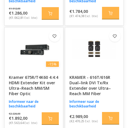
beschikbaarheid
beschikbaarheid
€1.512,00
€1.784,00
€1.286,00
(€1.474,38
Excl. btw)
(€1.062,81
Excl. btw)
-15%
Kramer 675R/T4K60 4:4:4
KRAMER - 616T/616R
HDMI Extender Kit over
Dual–link DVI Tx/Rx
Ultra–Reach MM/SM
Extender over Ultra–
Fiber Optic
Reach MM Fiber
Informeer naar de
Informeer naar de
beschikbaarheid
beschikbaarheid
€2.226,00
€2.989,00
€1.892,00
(€2.470,25
Excl. btw)
(€1.563,64
Excl. btw)