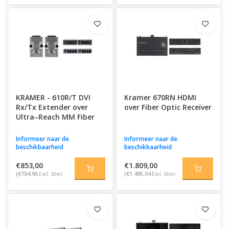
KRAMER - 610R/T DVI
Kramer 670RN HDMI
Rx/Tx Extender over
over Fiber Optic Receiver
Ultra–Reach MM Fiber
Informeer naar de
Informeer naar de
beschikbaarheid
beschikbaarheid
€853,00
€1.809,00
(€704,96
Excl. btw)
(€1.495,04
Excl. btw)