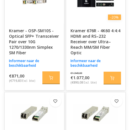
-20%
Kramer - OSP-SM10S -
Kramer 676R - 4K60 4:4:4
Optical SFP+ Transceiver
HDMI and RS–232
Pair over 10G
Receiver over Ultra–
1270/1330nm Simplex
Reach MM/SM Fiber
SM Fiber
Optic
Informeer naar de
Informeer naar de
beschikbaarheid
beschikbaarheid
€1.349,00
€871,00
€1.077,00
(€719,83
Excl. btw)
(€890,08
Excl. btw)