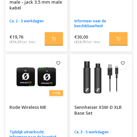
male - jack 3.5 mm male
kabel
Ca. 2 - 3 werkdagen
Informeer naar de
beschikbaarheid
€19,76
€30,00
(€16,33
Excl. btw)
(€24,79
Excl. btw)
-10%
Rode Wireless ME
Sennheiser XSW-D XLR
Base Set
Tijdelijk uitverkocht.
Ca. 3 - 5 werkdagen
Informeer naar de levertijd