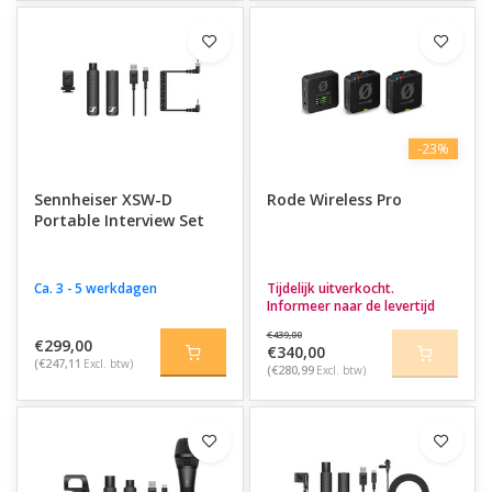
-23%
Sennheiser XSW-D
Rode Wireless Pro
Portable Interview Set
Ca. 3 - 5 werkdagen
Tijdelijk uitverkocht.
Informeer naar de levertijd
€439,00
€299,00
€340,00
(€247,11
Excl. btw)
(€280,99
Excl. btw)