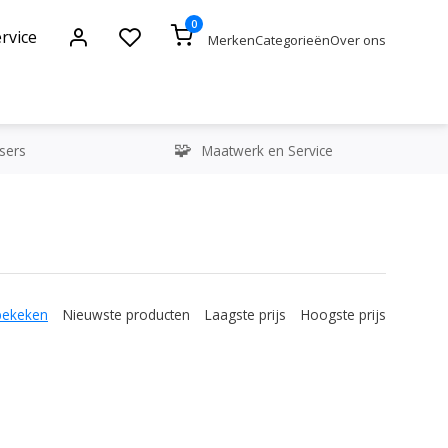
0
rvice
Merken
Categorieën
Over ons
sers
Maatwerk en Service
bekeken
Nieuwste producten
Laagste prijs
Hoogste prijs