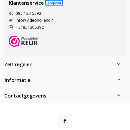
Klantenservice
geopend
085 130 5392
info@videoholland.nl
+31851305392
Zelf regelen
Informatie
Contactgegevens