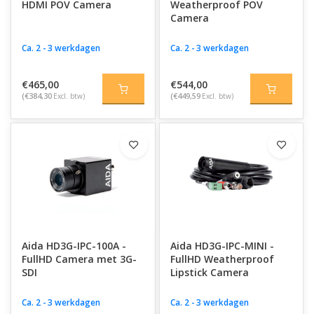
HDMI POV Camera
Weatherproof POV
Camera
Ca. 2 - 3 werkdagen
Ca. 2 - 3 werkdagen
€465,00
€544,00
(€384,30
Excl. btw)
(€449,59
Excl. btw)
Aida HD3G-IPC-100A -
Aida HD3G-IPC-MINI -
FullHD Camera met 3G-
FullHD Weatherproof
SDI
Lipstick Camera
Ca. 2 - 3 werkdagen
Ca. 2 - 3 werkdagen