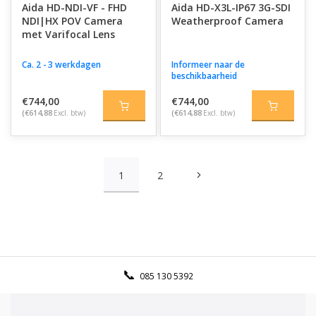
Aida HD-NDI-VF - FHD
Aida HD-X3L-IP67 3G-SDI
NDI|HX POV Camera
Weatherproof Camera
met Varifocal Lens
Ca. 2 - 3 werkdagen
Informeer naar de
beschikbaarheid
€744,00
€744,00
(€614,88
Excl. btw)
(€614,88
Excl. btw)
1
2
085 130 5392