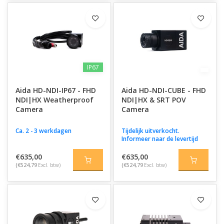
IP67
Aida HD-NDI-IP67 - FHD
Aida HD-NDI-CUBE - FHD
NDI|HX Weatherproof
NDI|HX & SRT POV
Camera
Camera
Ca. 2 - 3 werkdagen
Tijdelijk uitverkocht.
Informeer naar de levertijd
€635,00
€635,00
(€524,79
Excl. btw)
(€524,79
Excl. btw)