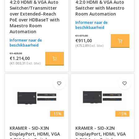
4:2:0 HDMI & VGA Auto
4:2:0 HDMI & VGA Auto
Switcher/Transmitter
Switcher with Maestro
over Extended–Reach
Room Automation
PoE over HDBaseT with
Informeer naar de
Maestro Room
beschikbaarheid
Automation
€1.071,00
Informeer naar de
€911,00
beschikbaarheid
(€752,89
Excl. btw)
€1.428,00
€1.214,00
(€1.003,31
Excl. btw)
-15%
-15%
KRAMER - SID-X3N
KRAMER - SID-X2N
DisplayPort, HDMI, VGA
DisplayPort, HDMI, VGA