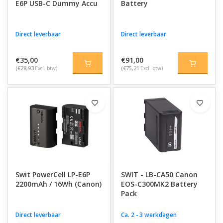
E6P USB-C Dummy Accu
Battery
Direct leverbaar
Direct leverbaar
€35,00
€91,00
(€28,93
Excl. btw)
(€75,21
Excl. btw)
Swit PowerCell LP-E6P
SWIT - LB-CA50 Canon
2200mAh / 16Wh (Canon)
EOS-C300MK2 Battery
Pack
Direct leverbaar
Ca. 2 - 3 werkdagen