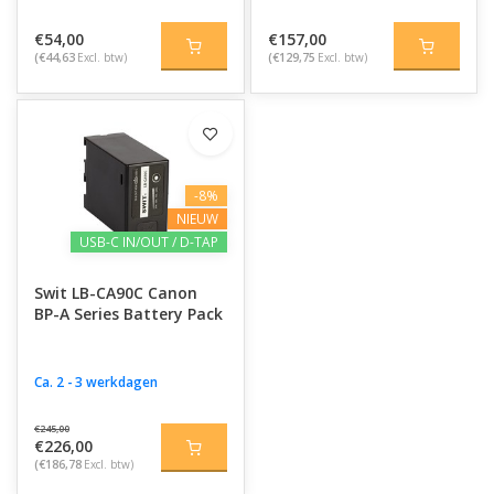
€54,00
€157,00
(€44,63
Excl. btw)
(€129,75
Excl. btw)
-8%
NIEUW
USB-C IN/OUT / D-TAP
Swit LB-CA90C Canon
BP-A Series Battery Pack
Ca. 2 - 3 werkdagen
€245,00
€226,00
(€186,78
Excl. btw)