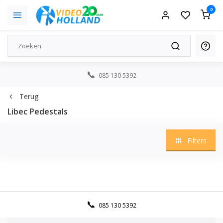
0
085 130 5392
Terug
Libec Pedestals
Filters
085 130 5392