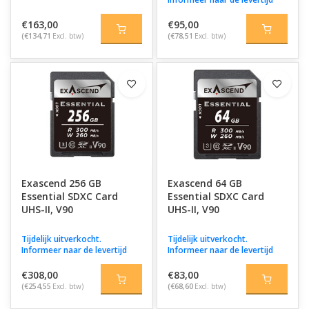
€163,00
€95,00
(€134,71
Excl. btw)
(€78,51
Excl. btw)
Exascend 256 GB
Exascend 64 GB
Essential SDXC Card
Essential SDXC Card
UHS-II, V90
UHS-II, V90
Tijdelijk uitverkocht.
Tijdelijk uitverkocht.
Informeer naar de levertijd
Informeer naar de levertijd
€308,00
€83,00
(€254,55
Excl. btw)
(€68,60
Excl. btw)