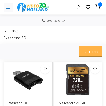
0
085 130 5392
Terug
Exascend SD
Filters
Exascend UHS-II
Exascend 128 GB