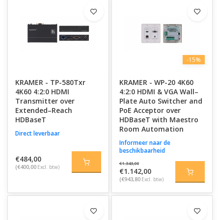
-15%
KRAMER - TP-580Txr
KRAMER - WP-20 4K60
4K60 4:2:0 HDMI
4:2:0 HDMI & VGA Wall–
Transmitter over
Plate Auto Switcher and
Extended–Reach
PoE Acceptor over
HDBaseT
HDBaseT with Maestro
Room Automation
Direct leverbaar
Informeer naar de
beschikbaarheid
€484,00
€1.343,00
(€400,00
Excl. btw)
€1.142,00
(€943,80
Excl. btw)