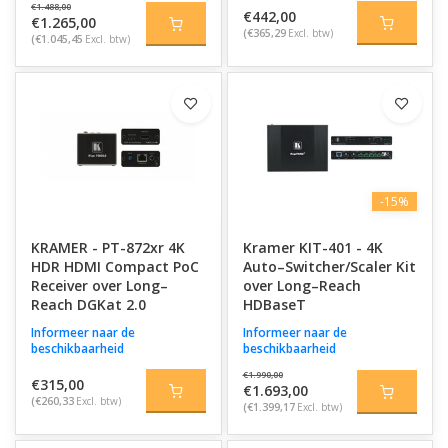
€1.488,00
€442,00
€1.265,00
(€365,29
Excl. btw)
(€1.045,45
Excl. btw)
-15%
KRAMER - PT-872xr 4K
Kramer KIT-401 - 4K
HDR HDMI Compact PoC
Auto–Switcher/Scaler Kit
Receiver over Long–
over Long–Reach
Reach DGKat 2.0
HDBaseT
Informeer naar de
Informeer naar de
beschikbaarheid
beschikbaarheid
€1.990,00
€315,00
€1.693,00
(€260,33
Excl. btw)
(€1.399,17
Excl. btw)