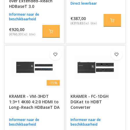
over Extended–Reach
Direct leverbaar
HDBaseT 3.0
Informeer naar de
€387,00
beschikbaarheid
(€319,83
Excl. btw)
€920,00
(€760,33
Excl. btw)
-15%
KRAMER - VM-3HDT
KRAMER - FC-1DGH
1:3+1 4K60 4:2:0 HDMI to
DGKat to HDBT
Long–Reach HDBaseT DA
Converter
Informeer naar de
Informeer naar de
beschikbaarheid
beschikbaarheid