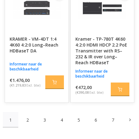
KRAMER - VM-4DT 1:4
Kramer - TP-780T 4K60
4K60 4:2:0 Long–Reach
4:2:0 HDMI HDCP 2.2 PoE
HDBaseT DA
Transmitter with RS–
232 & IR over Long–
Reach HDBaseT
Informeer naar de
beschikbaarheid
Informeer naar de
beschikbaarheid
€1.476,00
(€1.219,83
Excl. btw)
€472,00
(€390,08
Excl. btw)
1
2
3
4
5
6
7