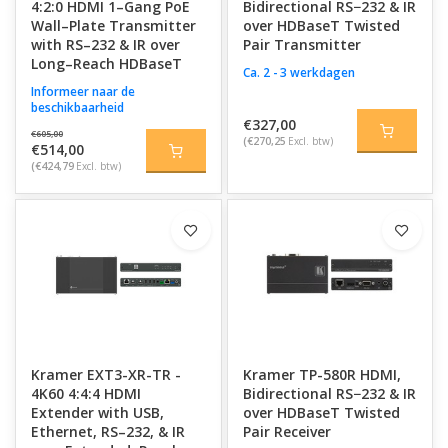
4:2:0 HDMI 1–Gang PoE
Bidirectional RS−232 & IR
Wall–Plate Transmitter
over HDBaseT Twisted
with RS–232 & IR over
Pair Transmitter
Long–Reach HDBaseT
Ca. 2 - 3 werkdagen
Informeer naar de
beschikbaarheid
€327,00
€605,00
(€270,25
Excl. btw)
€514,00
(€424,79
Excl. btw)
Kramer EXT3-XR-TR -
Kramer TP-580R HDMI,
4K60 4:4:4 HDMI
Bidirectional RS−232 & IR
Extender with USB,
over HDBaseT Twisted
Ethernet, RS–232, & IR
Pair Receiver