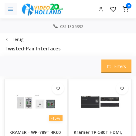
0
085 130 5392
Terug
Twisted-Pair Interfaces
Filters
-15%
KRAMER - WP-789T 4K60
Kramer TP-580T HDMI,