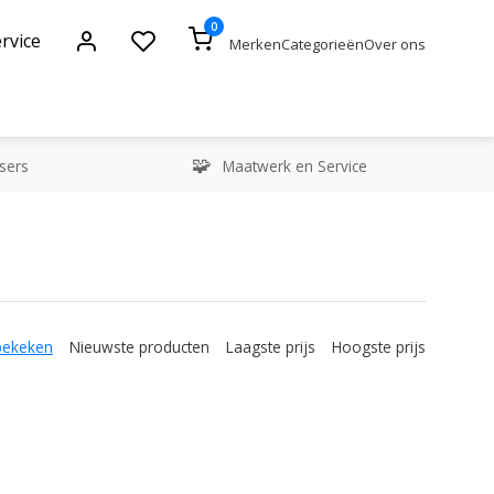
0
rvice
Merken
Categorieën
Over ons
sers
Maatwerk en Service
bekeken
Nieuwste producten
Laagste prijs
Hoogste prijs