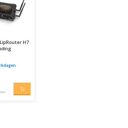
LipRouter H7
nding
erkdagen
btw)