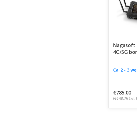
Nagasoft 
4G/5G bo
Ca. 2 - 3 w
€785,00
(€648,76
Excl. 