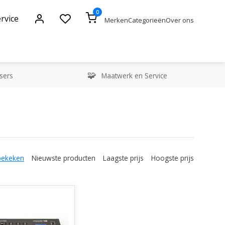
0
rvice
Merken
Categorieën
Over ons
sers
Maatwerk en Service
bekeken
Nieuwste producten
Laagste prijs
Hoogste prijs