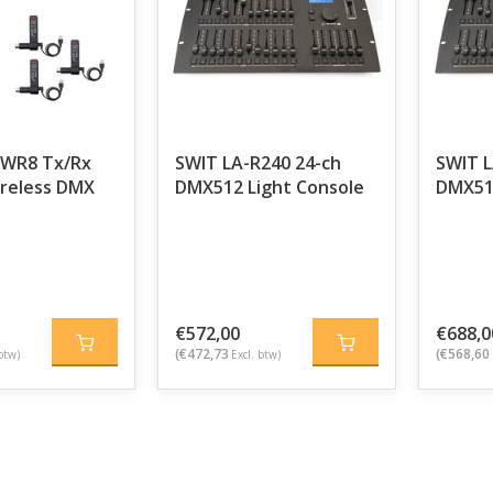
-WR8 Tx/Rx
SWIT LA-R240 24-ch
SWIT L
reless DMX
DMX512 Light Console
DMX512
€572,00
€688,0
(€472,73
(€568,60
btw)
Excl. btw)