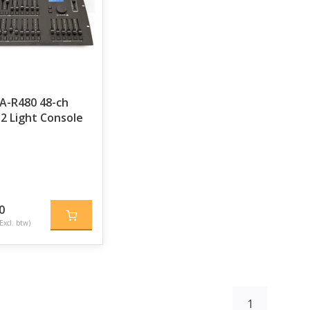
A-R480 48-ch
 Light Console
0
Excl. btw)
1