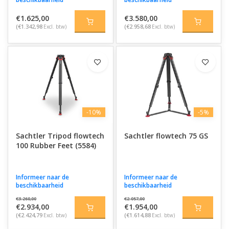
€1.625,00
€3.580,00
(€1.342,98
Excl. btw)
(€2.958,68
Excl. btw)
-10%
-5%
Sachtler Tripod flowtech
Sachtler flowtech 75 GS
100 Rubber Feet (5584)
Informeer naar de
Informeer naar de
beschikbaarheid
beschikbaarheid
€3.260,00
€2.057,00
€2.934,00
€1.954,00
(€2.424,79
Excl. btw)
(€1.614,88
Excl. btw)