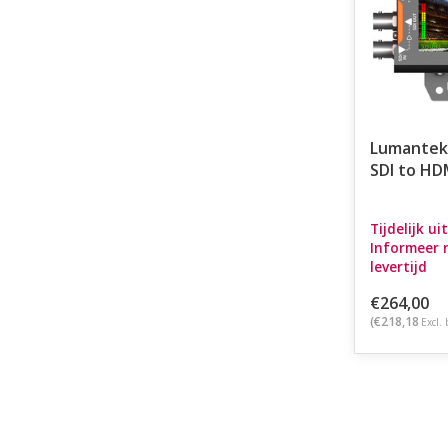
Lumantek
SDI to HD
Tijdelijk ui
Informeer 
levertijd
€264,00
(€218,18
Excl. 