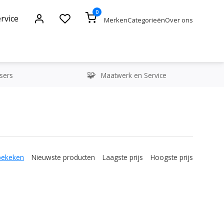
0
rvice
Merken
Categorieën
Over ons
sers
Maatwerk en Service
bekeken
Nieuwste producten
Laagste prijs
Hoogste prijs