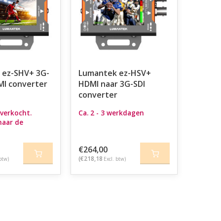
 ez-SHV+ 3G-
Lumantek ez-HSV+
MI converter
HDMI naar 3G-SDI
converter
tverkocht.
Ca. 2 - 3 werkdagen
naar de
€264,00
(€218,18
btw)
Excl. btw)