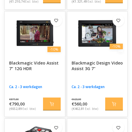
(€1.210,74
Excl. btw)
(€1.321,49
Excl. btw)
-10%
-10%
Blackmagic Video Assist
Blackmagic Design Video
7” 12G HDR
Assist 3G 7"
Ca. 2 - 3 werkdagen
Ca. 2 - 3 werkdagen
€877,00
€623,00
€790,00
€560,00
(€652,89
Excl. btw)
(€462,81
Excl. btw)