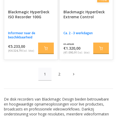
Blackmagic HyperDeck
Blackmagic HyperDeck
ISO Recorder 100G
Extreme Control
Informeer naar de
Ca. 2 - 3 werkdagen
beschikbaarheid
€1.470,00
€5.233,00
€1.320,00
(€4.324,79
Excl. btw)
(€1.090,91
Excl. btw)
1
2
De disk recorders van
Blackmagic Design
bieden betrouwbare
en hoogwaardige opnameoplossingen voor live producties,
broadcasts en professionele videoworkflows. Dankzij
ondersteuning voor hoge resoluties, meerdere videoformaten