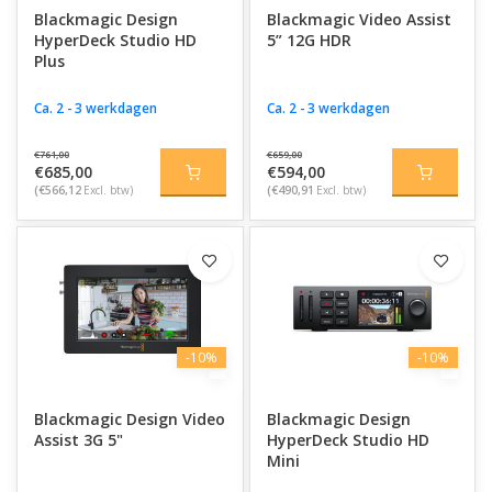
Blackmagic Design
Blackmagic Video Assist
Van compacte recording-oplossingen tot geavanceerde
HyperDeck Studio HD
5” 12G HDR
broadcast recorders: Blackmagic Design levert professionele
Plus
hardware voor creators en productiehuizen die betrouwbare
opnameapparatuur zoeken voor moderne video- en live
Ca. 2 - 3 werkdagen
Ca. 2 - 3 werkdagen
workflows.
€761,00
€659,00
€685,00
€594,00
(€566,12
Excl. btw)
(€490,91
Excl. btw)
-10%
-10%
Blackmagic Design Video
Blackmagic Design
Assist 3G 5"
HyperDeck Studio HD
Mini