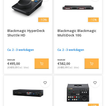
-10%
-10%
Blackmagic HyperDeck
Blackmagic Blackmagic
Shuttle HD
MultiDock 10G
Ca. 2 - 3 werkdagen
Ca. 2 - 3 werkdagen
€551,00
€647,00
€495,00
€582,00
(€409,09
Excl. btw)
(€480,99
Excl. btw)
-10%