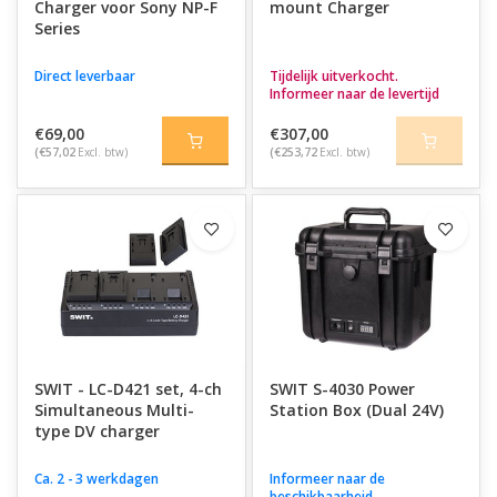
Charger voor Sony NP-F
mount Charger
Series
Direct leverbaar
Tijdelijk uitverkocht.
Informeer naar de levertijd
€69,00
€307,00
(€57,02
Excl. btw)
(€253,72
Excl. btw)
SWIT - LC-D421 set, 4-ch
SWIT S-4030 Power
Simultaneous Multi-
Station Box (Dual 24V)
type DV charger
Ca. 2 - 3 werkdagen
Informeer naar de
beschikbaarheid