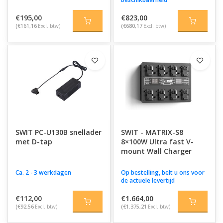
€195,00
€823,00
(€161,16
Excl. btw)
(€680,17
Excl. btw)
SWIT PC-U130B snellader
SWIT - MATRIX-S8
met D-tap
8×100W Ultra fast V-
mount Wall Charger
Ca. 2 - 3 werkdagen
Op bestelling, belt u ons voor
de actuele levertijd
€112,00
€1.664,00
(€92,56
Excl. btw)
(€1.375,21
Excl. btw)