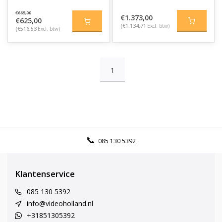
€665,00
€1.373,00
€625,00
(€1.134,71
Excl. btw)
(€516,53
Excl. btw)
1
085 130 5392
Klantenservice
085 130 5392
info@videoholland.nl
+31851305392