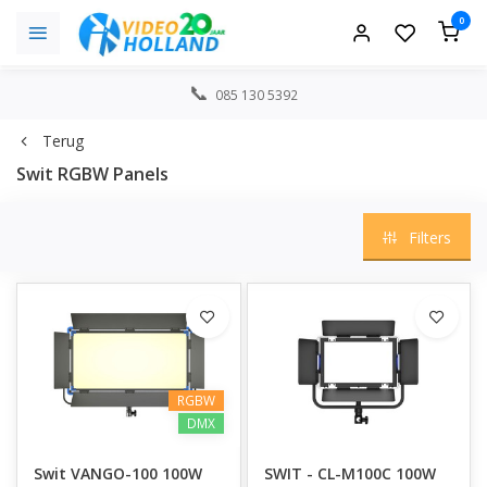
0
085 130 5392
Terug
Swit RGBW Panels
Filters
RGBW
DMX
Swit VANGO-100 100W
SWIT - CL-M100C 100W