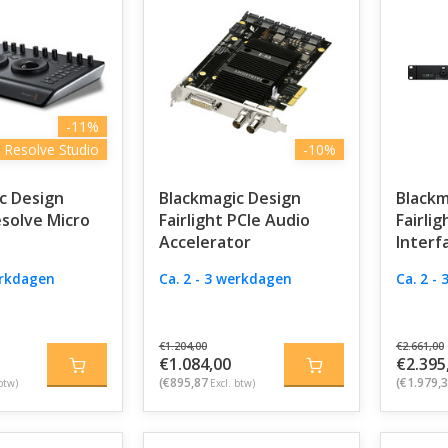
-11%
i Resolve Studio
-10%
c Design
Blackmagic Design
Blackm
esolve Micro
Fairlight PCIe Audio
Fairli
Accelerator
Interf
erkdagen
Ca. 2 - 3 werkdagen
Ca. 2 -
€1.204,00
€2.661,00
€1.084,00
€2.395
(€895,87
(€1.979,
btw)
Excl. btw)