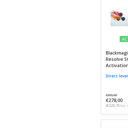
controle en k
AC
Blackmagi
Resolve S
Activatio
Direct leve
€309,00
€278,00
(€229,75
Excl. 