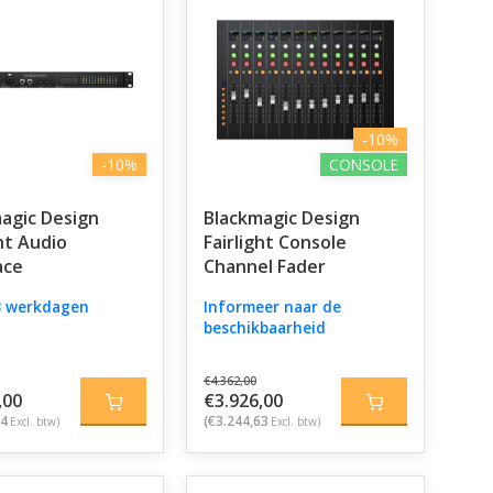
-10%
-10%
CONSOLE
agic Design
Blackmagic Design
ght Audio
Fairlight Console
ace
Channel Fader
 3 werkdagen
Informeer naar de
beschikbaarheid
€4.362,00
,00
€3.926,00
34
(€3.244,63
Excl. btw)
Excl. btw)