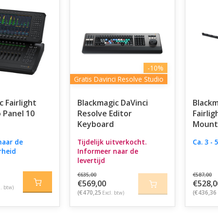
-10%
Gratis Davinci Resolve Studio
 Fairlight
Blackmagic DaVinci
Blackm
o Panel 10
Resolve Editor
Fairli
Keyboard
Mounti
naar de
Tijdelijk uitverkocht.
Ca. 3 -
rheid
Informeer naar de
levertijd
€635,00
€587,00
€569,00
€528,0
l. btw)
(€470,25
(€436,36
Excl. btw)