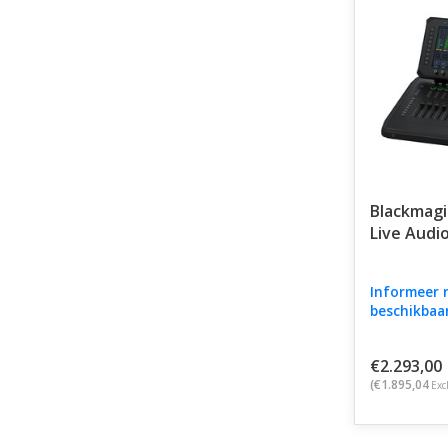
Blackmagic
Live Audi
Informeer 
beschikbaa
€2.293,00
(€1.895,04
Exc