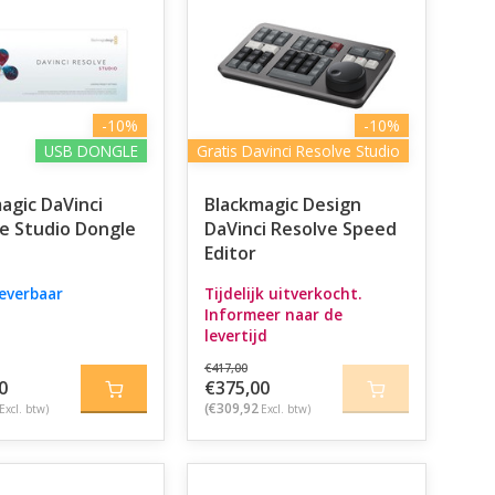
-10%
-10%
USB DONGLE
Gratis Davinci Resolve Studio
agic DaVinci
Blackmagic Design
e Studio Dongle
DaVinci Resolve Speed
Editor
leverbaar
Tijdelijk uitverkocht.
Informeer naar de
levertijd
€417,00
0
€375,00
(€309,92
Excl. btw)
Excl. btw)