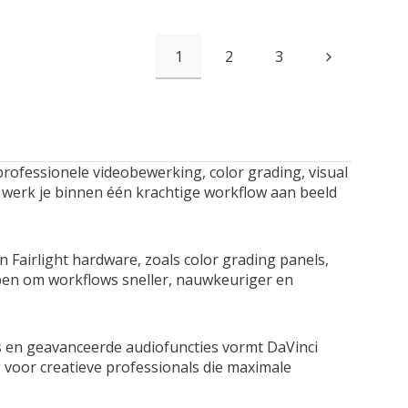
1
2
3
rofessionele videobewerking, color grading, visual
ls werk je binnen één krachtige workflow aan beeld
 Fairlight hardware, zoals color grading panels,
pen om workflows sneller, nauwkeuriger en
s en geavanceerde audiofuncties vormt DaVinci
voor creatieve professionals die maximale