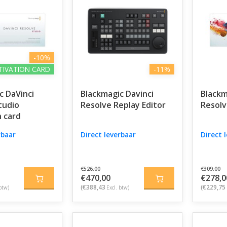
waliteit eisen.
-10%
TIVATION CARD
-11%
c DaVinci
Blackmagic Davinci
Blackm
tudio
Resolve Replay Editor
Resolv
n card
rbaar
Direct leverbaar
Direct 
€526,00
€309,00
€470,00
€278,0
(€388,43
(€229,75
btw)
Excl. btw)