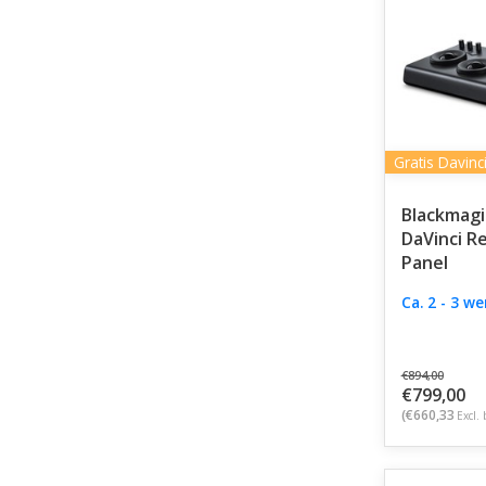
Gratis Davinc
Blackmagi
DaVinci R
Panel
Ca. 2 - 3 w
€894,00
€799,00
(€660,33
Excl. 