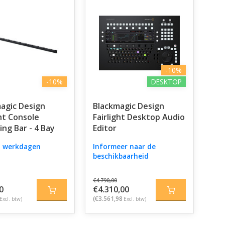
-10%
-10%
DESKTOP
agic Design
Blackmagic Design
ght Console
Fairlight Desktop Audio
ng Bar - 4 Bay
Editor
 5 werkdagen
Informeer naar de
beschikbaarheid
€4.790,00
0
€4.310,00
(€3.561,98
Excl. btw)
Excl. btw)