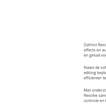
DaVinci Reso
effects en a
én geluid voo
Naast de sof
editing keyb
efficiënter 
Met onderst
Resolve sam
controle en k