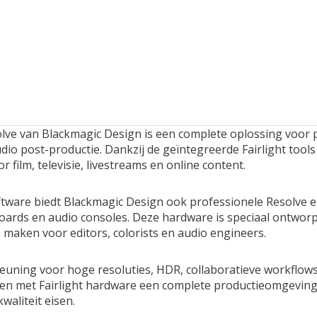
lve
van
Blackmagic Design
is een complete oplossing voor p
udio post-productie. Dankzij de geïntegreerde Fairlight too
r film, televisie, livestreams en online content.
tware biedt Blackmagic Design ook professionele Resolve en
oards en audio consoles. Deze hardware is speciaal ontwor
te maken voor editors, colorists en audio engineers.
euning voor hoge resoluties, HDR, collaboratieve workflow
en met Fairlight hardware een complete productieomgeving 
waliteit eisen.