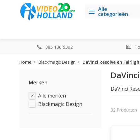
Alle
categorieën
085 130 5392
Top
Home
Blackmagic Design
DaVinci Resolve en Fairligh
DaVinci
Merken
DaVinci Reso
Alle merken
effects en a
én geluid voo
Blackmagic Design
Naast de sof
32 Producten
editing keyb
efficiënter 
Met onderst
Resolve sam