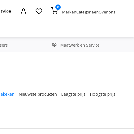
0
rvice
Merken
Categorieën
Over ons
sers
Maatwerk en Service
bekeken
Nieuwste producten
Laagste prijs
Hoogste prijs