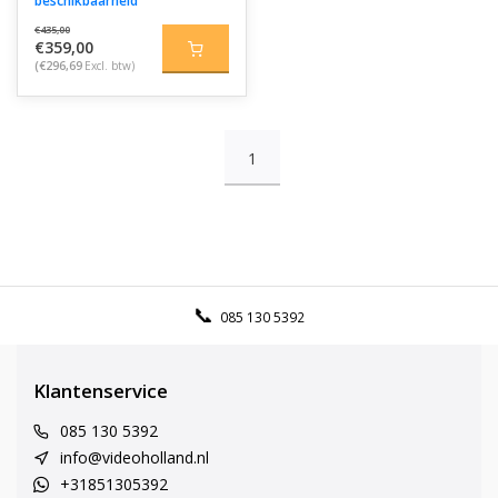
beschikbaarheid
€435,00
€359,00
(€296,69
Excl. btw)
1
085 130 5392
Klantenservice
085 130 5392
info@videoholland.nl
+31851305392