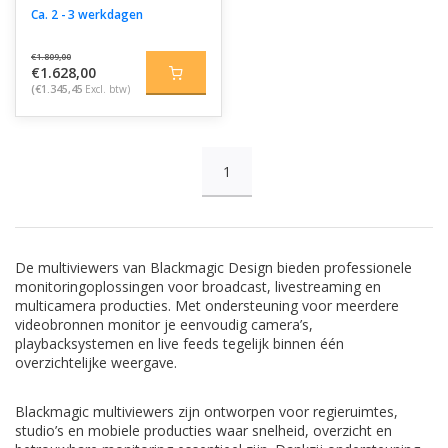
Ca. 2 - 3 werkdagen
€1.809,00
€1.628,00
(€1.345,45
Excl. btw)
1
De multiviewers van
Blackmagic Design
bieden professionele
monitoringoplossingen voor broadcast, livestreaming en
multicamera producties. Met ondersteuning voor meerdere
videobronnen monitor je eenvoudig camera’s,
playbacksystemen en live feeds tegelijk binnen één
overzichtelijke weergave.
Blackmagic multiviewers zijn ontworpen voor regieruimtes,
studio’s en mobiele producties waar snelheid, overzicht en