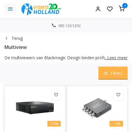
0
085 130 5392
Terug
Multiview
De multiviewers van
Blackmagic Design
bieden professionele
...Lees meer
monitoringoplossingen voor broadcast, livestreaming en
multicamera producties. Met ondersteuning voor meerdere
Filters
videobronnen monitor je eenvoudig camera’s,
playbacksystemen en live feeds tegelijk binnen één
overzichtelijke weergave.
Blackmagic multiviewers zijn ontworpen voor regieruimtes,
studio’s en mobiele producties waar snelheid, overzicht en
betrouwbare monitoring essentieel zijn. Dankzij ondersteuning
voor HD, Ultra HD en 4K workflows, gecombineerd met
professionele SDI-connectiviteit, integreren de systemen
-10%
-10%
naadloos binnen moderne live productieomgevingen.