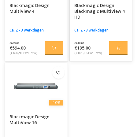
Blackmagic Design
Blackmagic Design
Met flexibele layouts, realtime beeldcontrole en hoogwaardige
MultiView 4
Blackmagic MultiView 4
videoweergave bieden Blackmagic multiviewers maximale
HD
controle tijdens live switching, evenementen, broadcasts en
professionele videoproducties. Ideaal voor productiehuizen en
Ca. 2 - 3 werkdagen
Ca. 2 - 3 werkdagen
broadcasters die efficiënt willen werken met meerdere
videostreams tegelijk.
€659,00
€217,00
€594,00
€195,00
(€490,91
Excl. btw)
(€161,16
Excl. btw)
-10%
Blackmagic Design
MultiView 16