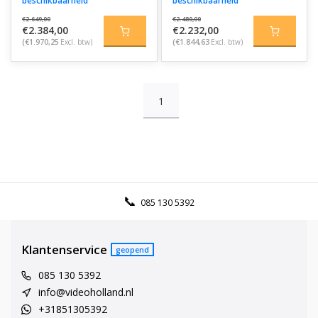
beschikbaarheid
beschikbaarheid
€2.649,00
€2.480,00
€2.384,00
€2.232,00
(€1.970,25
Excl. btw)
(€1.844,63
Excl. btw)
1
085 130 5392
Klantenservice
geopend
085 130 5392
info@videoholland.nl
+31851305392