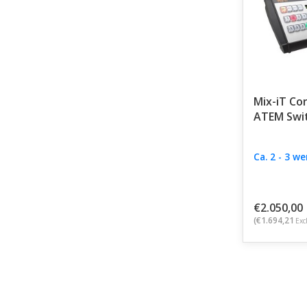
Mix-iT Con
ATEM Swi
Ca. 2 - 3 w
€2.050,00
(€1.694,21
Exc