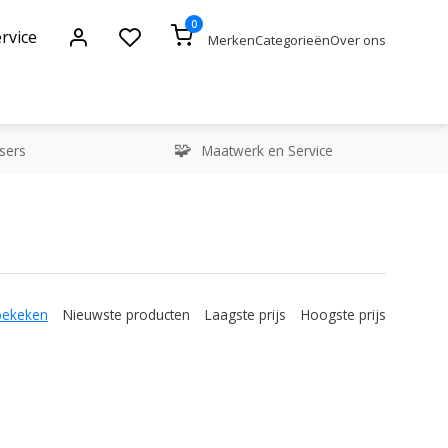
0
rvice
Merken
Categorieën
Over ons
sers
Maatwerk en Service
bekeken
Nieuwste producten
Laagste prijs
Hoogste prijs