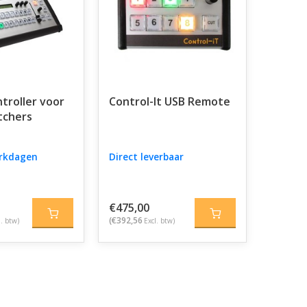
troller voor
Control-It USB Remote
tchers
erkdagen
Direct leverbaar
€475,00
(€392,56
l. btw)
Excl. btw)