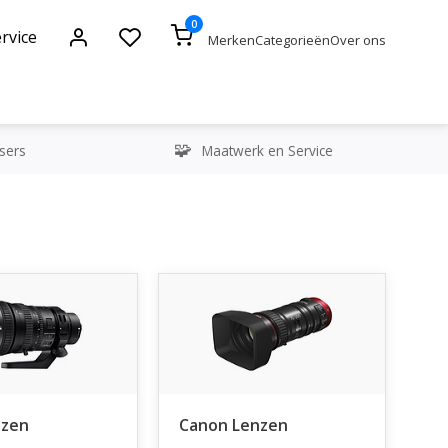
0
rvice
Merken
Categorieën
Over ons
sers
Maatwerk en Service
nzen
Canon Lenzen