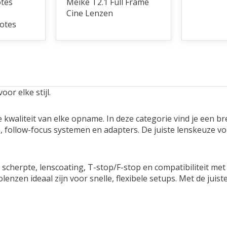
tes
Meike T2.1 Full Frame
Cine Lenzen
otes
or elke stijl.
e kwaliteit van elke opname. In deze categorie vind je een b
, follow-focus systemen en adapters. De juiste lenskeuze vor
 scherpte, lenscoating, T-stop/F-stop en compatibiliteit me
enzen ideaal zijn voor snelle, flexibele setups. Met de juis