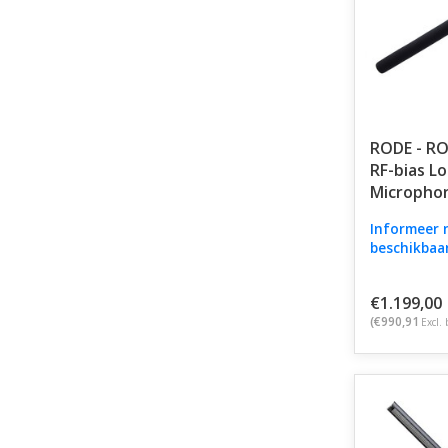
RODE - RO
RF-bias L
Micropho
Informeer 
beschikbaa
€1.199,00
(€990,91
Excl. 