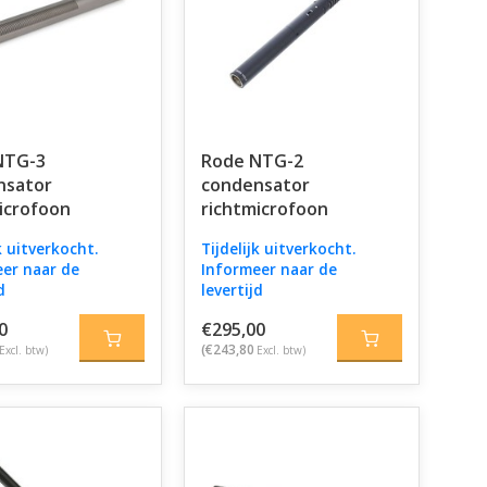
NTG-3
Rode NTG-2
nsator
condensator
icrofoon
richtmicrofoon
k uitverkocht.
Tijdelijk uitverkocht.
er naar de
Informeer naar de
d
levertijd
0
€295,00
(€243,80
Excl. btw)
Excl. btw)