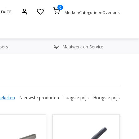
0
rvice
Merken
Categorieën
Over ons
sers
Maatwerk en Service
bekeken
Nieuwste producten
Laagste prijs
Hoogste prijs