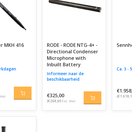
er MKH 416
RODE - RODE NTG-4+ -
Sennh
Directional Condenser
Microphone with
Inbuilt Battery
erkdagen
Ca. 3 -
Informeer naar de
beschikbaarheid
€1.958
€325,00
(€1.618,
btw)
(€268,60
Excl. btw)