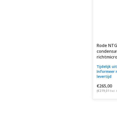
Rode NTG
condensa
richtmicr
Tijdelijk ui
Informeer 
levertijd
€265,00
(€219,01
Excl. 