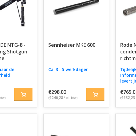
DE NTG-8 -
Sennheiser MKE 600
Rode 
ong Shotgun
conde
ne
richtm
naar de
Ca. 3 - 5 werkdagen
Tijdelij
rheid
Informe
levertij
€298,00
€765,0
(€246,28
(€632,23
btw)
Excl. btw)