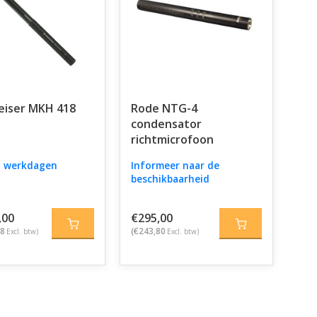
eiser MKH 418
Rode NTG-4
condensator
richtmicrofoon
 5 werkdagen
Informeer naar de
beschikbaarheid
,00
€295,00
18
(€243,80
Excl. btw)
Excl. btw)