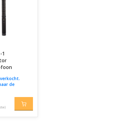
-1
tor
ofoon
tverkocht.
naar de
btw)