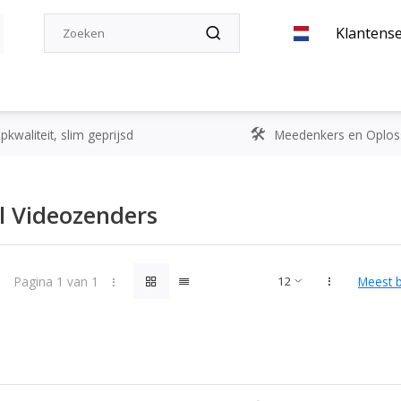
Klantense
kwaliteit, slim geprijsd
Meedenkers en Oplos
l Videozenders
Pagina 1 van 1
Meest 