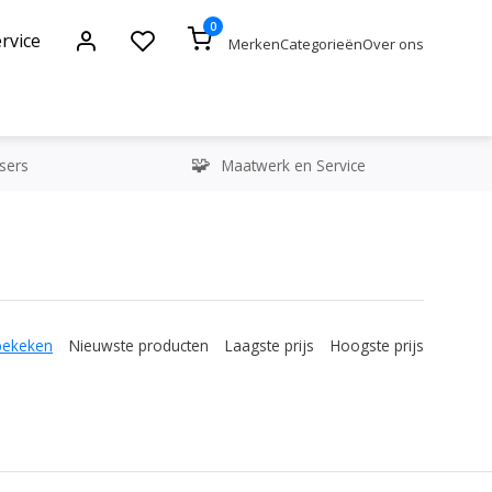
0
rvice
Merken
Categorieën
Over ons
sers
Maatwerk en Service
bekeken
Nieuwste producten
Laagste prijs
Hoogste prijs