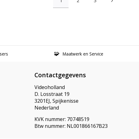
1
2
3
sers
Maatwerk en Service
Contactgegevens
Videoholland
D. Losstraat 19
3201EJ, Spijkenisse
Nederland
KVK nummer: 70748519
Btw nummer: NL001866167B23