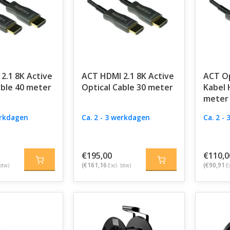
2.1 8K Active
ACT HDMI 2.1 8K Active
ACT Op
able 40 meter
Optical Cable 30 meter
Kabel 
meter
erkdagen
Ca. 2 - 3 werkdagen
Ca. 2 -
€195,00
€110,0
(€161,16
(€90,91
btw)
Excl. btw)
E