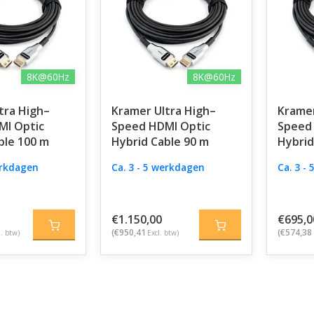
8K@60Hz
8K@60Hz
tra High–
Kramer Ultra High–
Kramer
MI Optic
Speed HDMI Optic
Speed
ble 100 m
Hybrid Cable 90 m
Hybrid
erkdagen
Ca. 3 - 5 werkdagen
Ca. 3 -
€1.150,00
€695,0
(€950,41
(€574,38
l. btw)
Excl. btw)