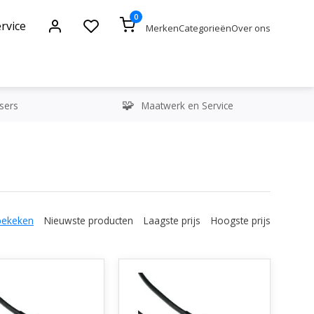
0
rvice
Merken
Categorieën
Over ons
sers
Maatwerk en Service
bekeken
Nieuwste producten
Laagste prijs
Hoogste prijs