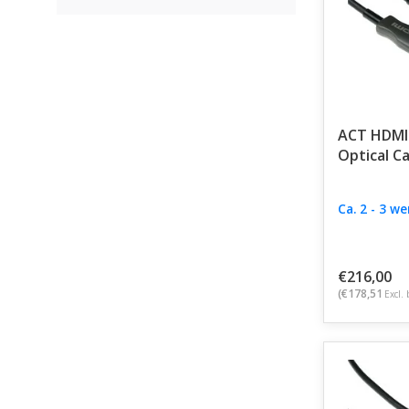
ACT HDMI 
Optical C
Ca. 2 - 3 w
€216,00
(€178,51
Excl. 