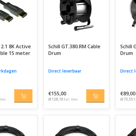
2.1 8K Active
Schill GT.380.RM Cable
Schill
able 15 meter
Drum
Drum
erkdagen
Direct leverbaar
Direct 
€155,00
€89,00
(€128,10
(€73,55
btw)
Excl. btw)
E