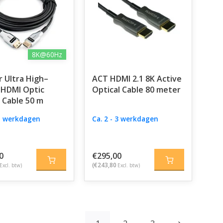
8K@60Hz
 Ultra High–
ACT HDMI 2.1 8K Active
 HDMI Optic
Optical Cable 80 meter
 Cable 50 m
 5 werkdagen
Ca. 2 - 3 werkdagen
0
€295,00
(€243,80
Excl. btw)
Excl. btw)