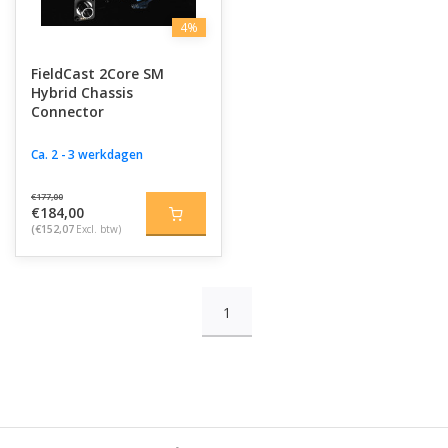
4%
FieldCast 2Core SM
Hybrid Chassis
Connector
Ca. 2 - 3 werkdagen
€177,00
€184,00
(€152,07
Excl. btw)
1