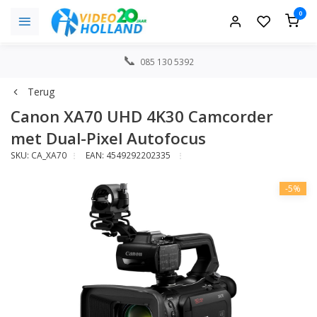
0
085 130 5392
Terug
Canon XA70 UHD 4K30 Camcorder
met Dual-Pixel Autofocus
SKU: CA_XA70
EAN: 4549292202335
-5%