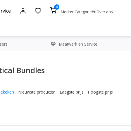
0
rvice
Merken
Categorieën
Over ons
sers
Maatwerk en Service
ical Bundles
bekeken
Nieuwste producten
Laagste prijs
Hoogste prijs