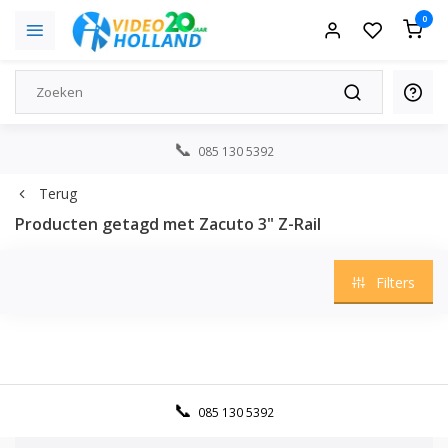
0
085 130 5392
Terug
Producten getagd met Zacuto 3" Z-Rail
Filters
085 130 5392