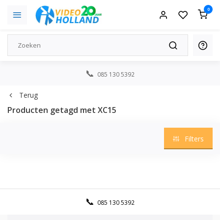
0
085 130 5392
Terug
Producten getagd met XC15
Filters
085 130 5392