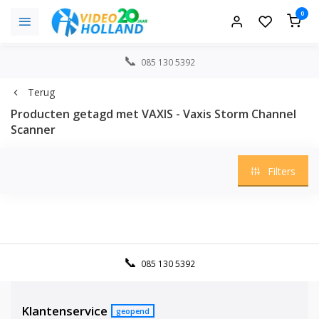
0
085 130 5392
Terug
Producten getagd met VAXIS - Vaxis Storm Channel
Scanner
Filters
085 130 5392
Klantenservice
geopend