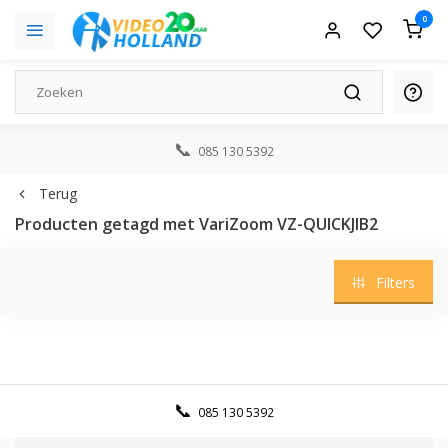
0
085 130 5392
Terug
Producten getagd met VariZoom VZ-QUICKJIB2
Filters
085 130 5392