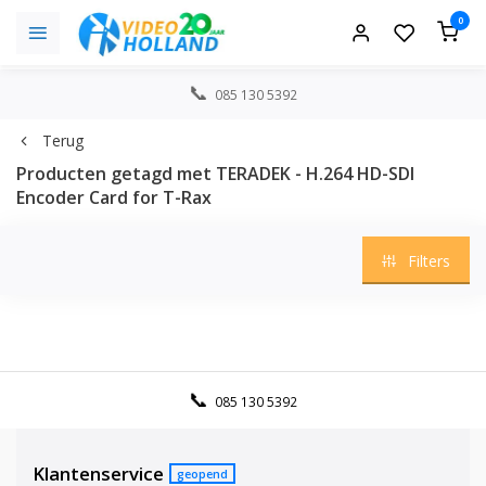
0
085 130 5392
Terug
Producten getagd met TERADEK - H.264 HD-SDI
Encoder Card for T-Rax
Filters
085 130 5392
Klantenservice
geopend