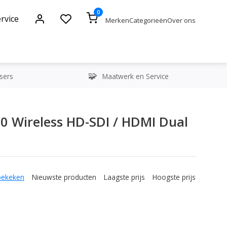
0
rvice
Merken
Categorieën
Over ons
sers
Maatwerk en Service
0 Wireless HD-SDI / HDMI Dual
bekeken
Nieuwste producten
Laagste prijs
Hoogste prijs