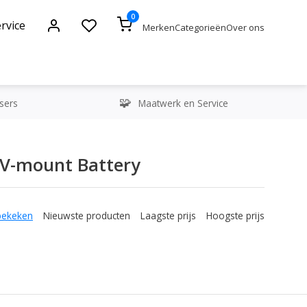
0
rvice
Merken
Categorieën
Over ons
sers
Maatwerk en Service
 V-mount Battery
bekeken
Nieuwste producten
Laagste prijs
Hoogste prijs