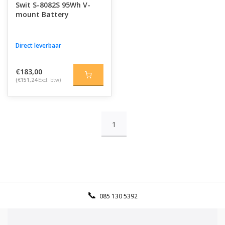
Swit S-8082S 95Wh V-
mount Battery
Direct leverbaar
€183,00
(€151,24
Excl. btw)
1
085 130 5392