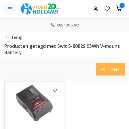
0
085 130 5392
Terug
Producten getagd met Swit S-8082S 95Wh V-mount
Battery
Filters