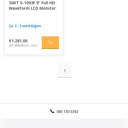
SWIT S-1093F 9" Full HD
Waveform LCD Monitor
Ca. 2 - 3 werkdagen
€1.281,00
(€1.058,68
Excl. btw)
1
085 130 5392