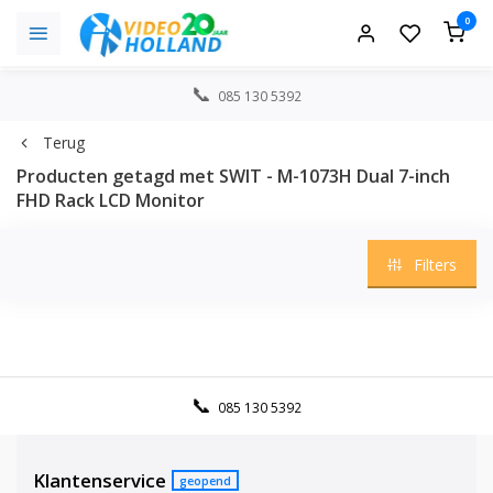
0
085 130 5392
Terug
Producten getagd met SWIT - M-1073H Dual 7-inch
FHD Rack LCD Monitor
Filters
085 130 5392
Klantenservice
geopend