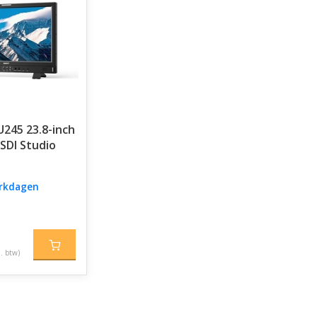
245 23.8-inch
SDI Studio
erkdagen
l. btw)