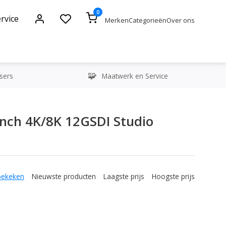
0
rvice
Merken
Categorieën
Over ons
sers
Maatwerk en Service
nch 4K/8K 12GSDI Studio
bekeken
Nieuwste producten
Laagste prijs
Hoogste prijs