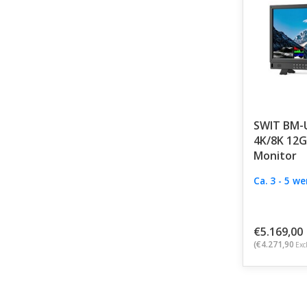
SWIT BM-U
4K/8K 12G
Monitor
Ca. 3 - 5 w
€5.169,00
(€4.271,90
Exc