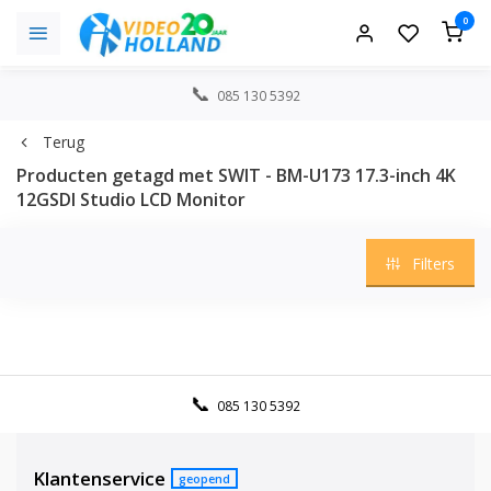
0
085 130 5392
Terug
Producten getagd met SWIT - BM-U173 17.3-inch 4K
12GSDI Studio LCD Monitor
Filters
085 130 5392
Klantenservice
geopend