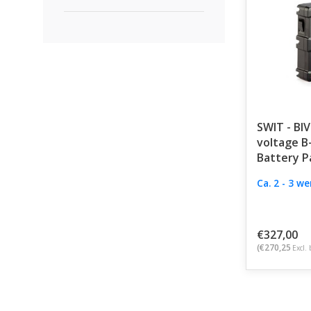
SWIT - BI
voltage 
Battery P
Ca. 2 - 3 w
€327,00
(€270,25
Excl. 