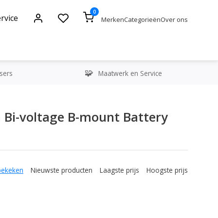
0
rvice
Merken
Categorieën
Over ons
sers
Maatwerk en Service
 Bi-voltage B-mount Battery
bekeken
Nieuwste producten
Laagste prijs
Hoogste prijs