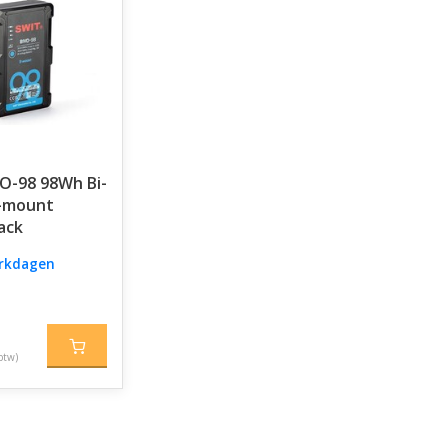
VO-98 98Wh Bi-
B-mount
ack
erkdagen
btw)