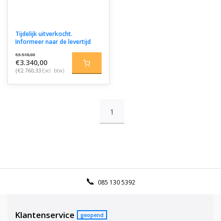
Tijdelijk uitverkocht.
Informeer naar de levertijd
€3.518,00
€3.340,00
(€2.760,33
Excl. btw)
1
085 130 5392
Klantenservice
geopend