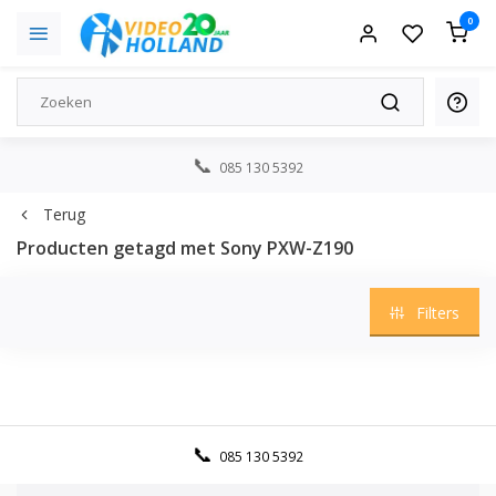
0
085 130 5392
Terug
Producten getagd met Sony PXW-Z190
Filters
085 130 5392