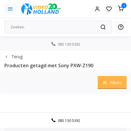
0
085 130 5392
Terug
Producten getagd met Sony PXW-Z190
Filters
085 130 5392