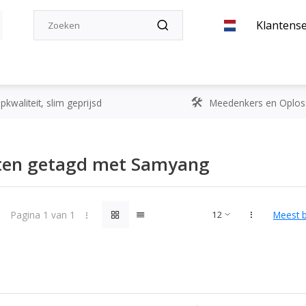
Klantense
kwaliteit, slim geprijsd
Meedenkers en Oplos
ten getagd met Samyang
Pagina 1 van 1
Meest 