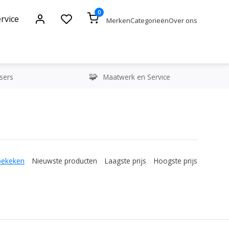
0
rvice
Merken
Categorieën
Over ons
sers
Maatwerk en Service
bekeken
Nieuwste producten
Laagste prijs
Hoogste prijs