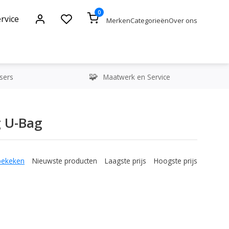
0
rvice
Merken
Categorieën
Over ons
sers
Maatwerk en Service
g U-Bag
bekeken
Nieuwste producten
Laagste prijs
Hoogste prijs