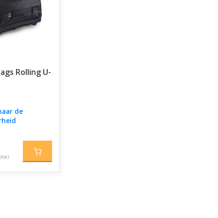
ags Rolling U-
naar de
rheid
btw)