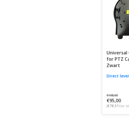
Universal
for PTZ C
Zwart
Direct leve
€108,00
€95,00
(€78,51
Excl. b