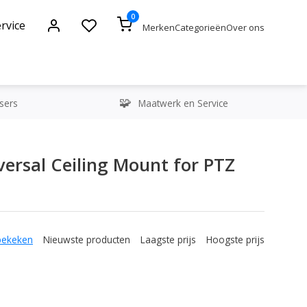
0
rvice
Merken
Categorieën
Over ons
sers
Maatwerk en Service
ersal Ceiling Mount for PTZ
bekeken
Nieuwste producten
Laagste prijs
Hoogste prijs