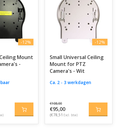
-12%
-12%
 Ceiling Mount
Small Universal Ceiling
amera's -
Mount for PTZ
Camera's - Wit
rbaar
Ca. 2 - 3 werkdagen
€108,00
€95,00
(€78,51
tw)
Excl. btw)