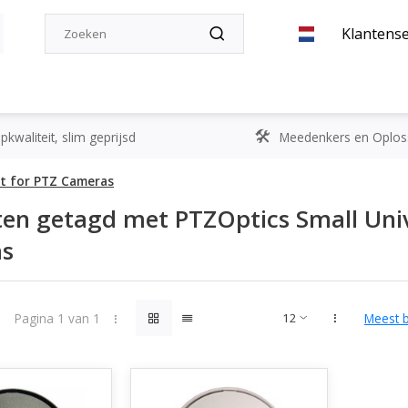
Klantense
kwaliteit, slim geprijsd
Meedenkers en Oplos
nt for PTZ Cameras
en getagd met PTZOptics Small Univ
s
Pagina 1 van 1
Meest 