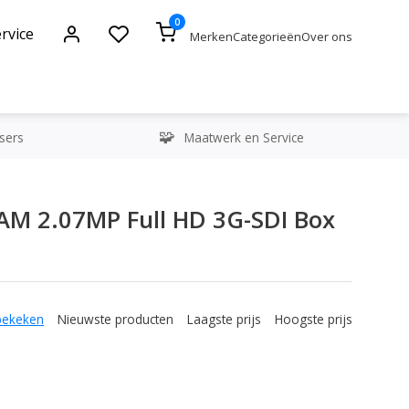
0
rvice
Merken
Categorieën
Over ons
sers
Maatwerk en Service
AM 2.07MP Full HD 3G-SDI Box
bekeken
Nieuwste producten
Laagste prijs
Hoogste prijs