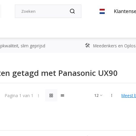
Klantense
kwaliteit, slim geprijsd
Meedenkers en Oplos
ten getagd met Panasonic UX90
Pagina 1 van 1
Meest 