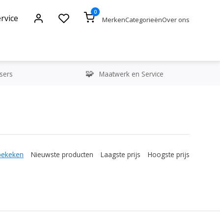
0
rvice
Merken
Categorieën
Over ons
sers
Maatwerk en Service
bekeken
Nieuwste producten
Laagste prijs
Hoogste prijs